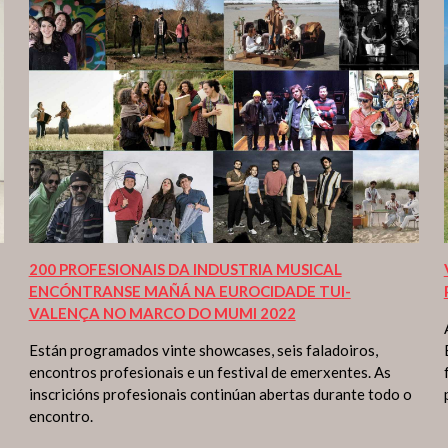
200 PROFESIONAIS DA INDUSTRIA MUSICAL
ENCÓNTRANSE MAÑÁ NA EUROCIDADE TUI-
VALENÇA NO MARCO DO MUMI 2022
Están programados vinte showcases, seis faladoiros,
encontros profesionais e un festival de emerxentes. As
inscricións profesionais continúan abertas durante todo o
encontro.