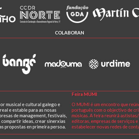
COLABORAN
Feira MUMI
r musical e cultural galego e
O MUMI é um encontro que reúne o
real e estable para as nosas
português com o objectivo de cri
mpresas de management, festivais,
músicas. A feira reunirá astista
 compartir ideas, crear sinerxias
editoras, empresas de serviços e p
as propostas en primeira persoa.
estabelecer novas redes de cont